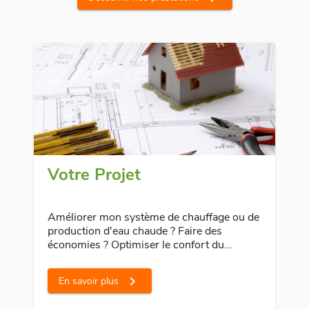
Votre Projet
Améliorer mon système de chauffage ou de
production d'eau chaude ? Faire des
économies ? Optimiser le confort du
bâtiment ? …
chevron_right
En savoir plus