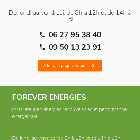
Du lundi au vendredi, de 8h à 12h et de 14h à
18h
06 27 95 38 40
phone
09 50 13 23 91
phone
chevron_right
Aller à la page Contact
FOREVER ENERGIES
Installateur en énergies renouvelables et performance
énergétique
Du lundi au vendredi de 8h à 12h et de 14h à 18h